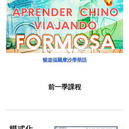
暢遊福爾摩沙學華語
前一季課程