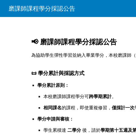
磨課師課程學分採認公告
Sk
📢 磨課師課程學分採認公告
為協助學生彈性學習並納入畢業學分，本校磨課師（
📜 學分累計與採認方式
學分累計原則：
本校磨課師課程學分可
跨學期累計
。
相同課名
的課程，即使重複修習，
僅採計一次
學分申請與審核：
學生累積達
二學分
後，請於
學期第十五週及