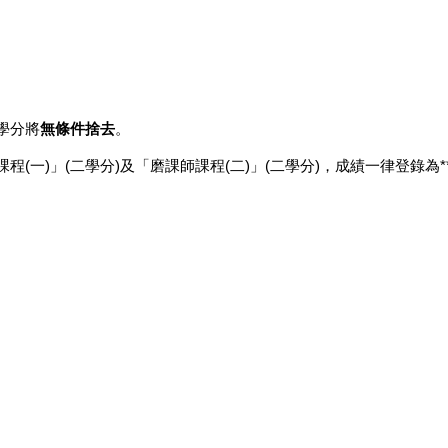
。
學分將
無條件捨去
。
一)」(二學分)及「磨課師課程(二)」(二學分)，成績一律登錄為**
。
：