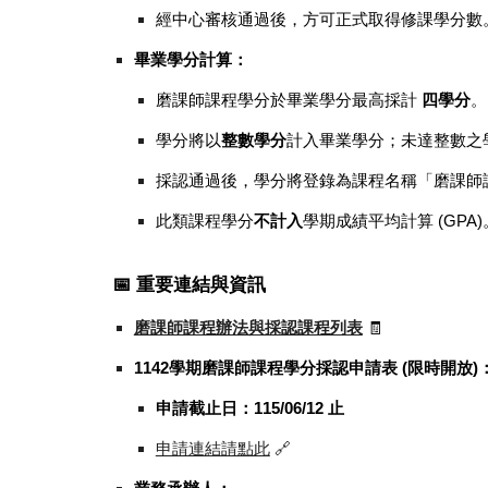
經中心審核通過後，方可正式取得修課學分數
畢業學分計算：
磨課師課程學分於畢業學分最高採計
四學分
。
學分將以
整數學分
計入畢業學分；未達整數之
採認通過後，學分將登錄為課程名稱「磨課師課程(
此類課程學分
不計入
學期成績平均計算 (GPA)
📅 重要連結與資訊
磨課師課程辦法與採認課程列表
🧾
1142學期磨課師課程學分採認申請表 (限時開放)
申請截止日：115/06/12 止
申請連結請點此
🔗